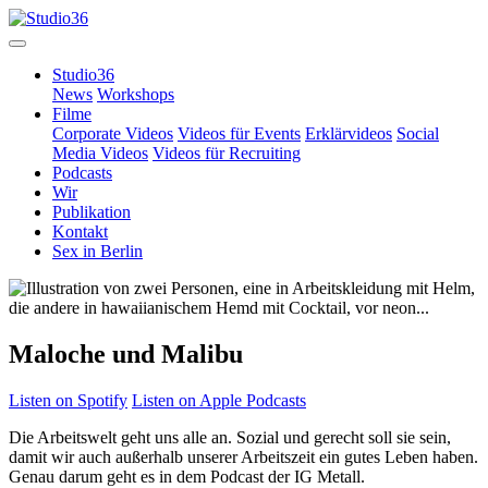
Studio36
News
Workshops
Filme
Corporate Videos
Videos für Events
Erklärvideos
Social
Media Videos
Videos für Recruiting
Podcasts
Wir
Publikation
Kontakt
Sex in Berlin
Maloche und Malibu
Listen on
Spotify
Listen on
Apple Podcasts
Die Arbeitswelt geht uns alle an. Sozial und gerecht soll sie sein,
damit wir auch außerhalb unserer Arbeitszeit ein gutes Leben haben.
Genau darum geht es in dem Podcast der IG Metall.